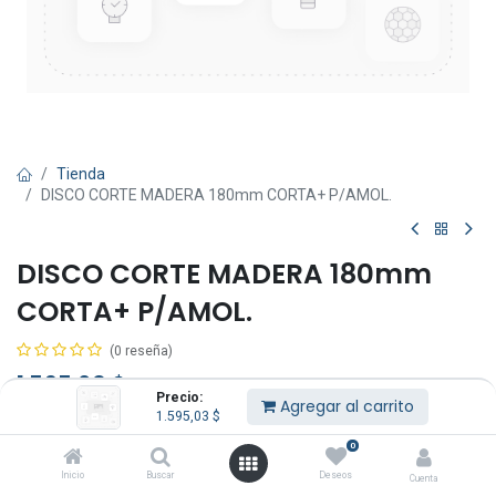
Tienda
DISCO CORTE MADERA 180mm CORTA+ P/AMOL.
DISCO CORTE MADERA 180mm
CORTA+ P/AMOL.
(0 reseña)
1.595,03
$
IVA Incluido
Precio:
Agregar al carrito
1.595,03
$
0
Inicio
Buscar
Deseos
Cuenta