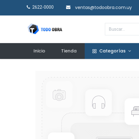
ventas@todoobra.com.uy
2622-0000​
Inicio
Tienda
Categorías